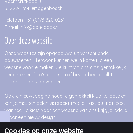
Veemarktkade 8
5222 AE 's-Hertogenbosch
Telefoon: +31 (0)73 820 0231
E-mail: info@concapps.nl
Over deze website
Onze websites zijn opgebouwd uit verschillende
bouwstenen. Hierdoor kunnen we in korte tijd een
website voor je maken. Je kunt via ons cms gemakkelijk
berichten en foto's plaatsen of bijvoorbeeld call-to-
action buttons toevoegen.
Ook je nieuwspagina houd je gemakkelijk up-to-date en
kan je meteen delen via social media. Last but not least:
wanneer je kiest voor een website van ons krijg je iedere
3 jaar een nieuw design!
Cookies op
onze website